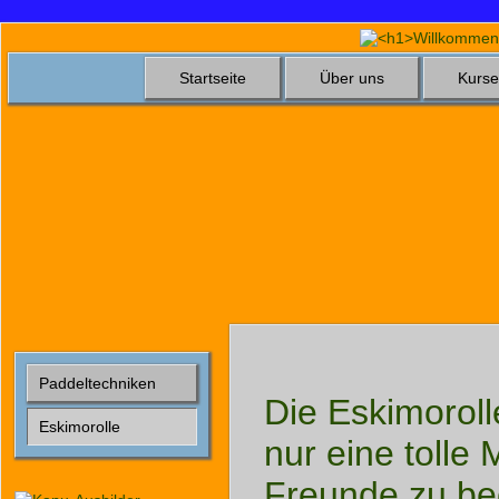
Startseite
Über uns
Kurse
Paddeltechniken
Die Eskimorolle
Eskimorolle
nur eine tolle 
Freunde zu be