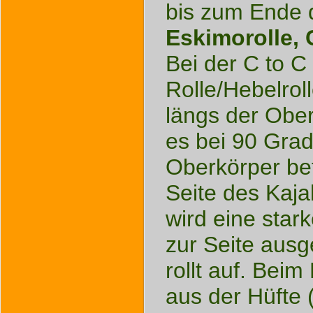
bis zum Ende d
Eskimorolle, C
Bei der C to C 
Rolle/Hebelrol
längs der Ober
es bei 90 Grad 
Oberkörper bef
Seite des Kaja
wird eine sta
zur Seite ausg
rollt auf. Beim
aus der Hüfte